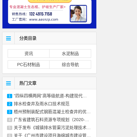
分类目录
资讯
水泥制品
PC石材制品
综合导航
热门文章
“四纵四横两网”高等级航道-构建现代化水
1
排水检查井及雨水口技术规范
2
梧州预制装配式钢筋混凝土检查井的优缺点
3
广东省建筑石料资源专项规划（2020-2030年）
4
关于发布《城镇排水管渠污泥处理技术规程》
5
关于《广州市建设项目海绵城市建设管控指标
6