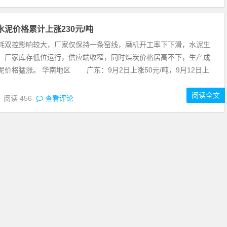
泥价格累计上涨230元/吨
控影响较大，厂家仅保持一条窑线，磨机开工率下下滑，水泥生
，厂家库存低位运行，供应端收窄，同时煤炭价格居高不下，生产成
泥价格猛涨。 华南地区 广东：9月2日上涨50元/吨，9月12日上
，
阅读全文
3
阅读
456
查看评论