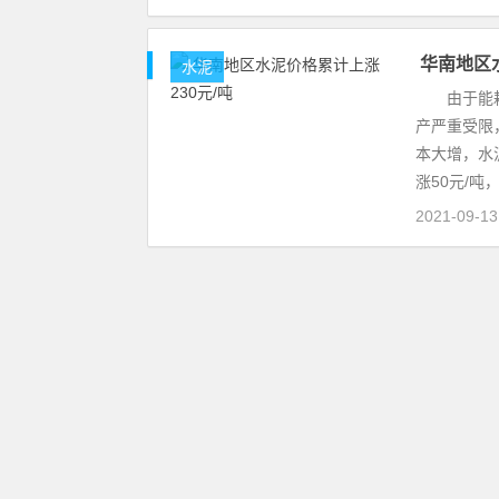
华南地区水
水泥
由于能耗双
产严重受限
本大增，水
涨50元/吨
2021-09-1