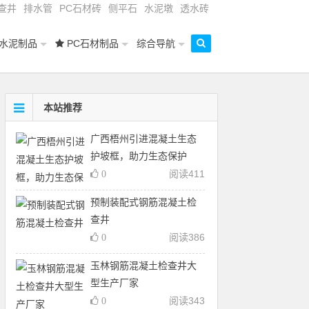
查井
排水管
PC石材砖
侧平石
水泥墩
透水砖
水泥制品
PC石材制品
综合导航
本站推荐
广西梧州引进混凝土生态
护坡框，助力生态保护
阅读
411
0
预制装配式钢筋混凝土检
查井
阅读
386
0
玉林钢筋混凝土检查井大
型生产厂家
阅读
343
0