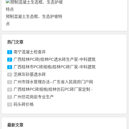
预制混凝土生态框、生态护坡特
点
热门文章
南宁混凝土检查井
1
广西桂林PC砖|桂林PC透水砖生产家-中科建筑
2
广西桂林市PC砖规格|桂林PC砖厂家-中科建筑
3
芝麻灰砂基透水砖
4
广州市排水管理办法--广东省人民政府门户网
5
广西桂林PC砖规格|桂林仿石PC砖厂家定制 -
6
广州仿花岗岩专业生产
7
码头砖价格
8
最新文章