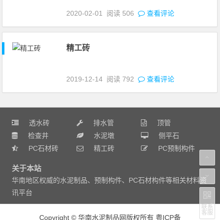
2020-02-01
阅读
506
查看评论
精工砖
2019-12-14
阅读
792
查看评论
透水砖
排水管
顶管
检查井
水泥墩
侧平石
PC石材砖
精工砖
PC预制构件
关于本站
华南地区权威的水泥制品、预制构件、PC石材构件等相关材料资
讯平台
联系
客服
Copyright
©
华南水泥制品网版权所有
粤ICP备