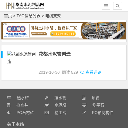
首页
> TAG信息列表 > 电缆支架
花都水泥管创造
2019-10-30
阅读
529
查看评论
透水砖
排水管
顶管
检查井
水泥墩
侧平石
PC石材砖
精工砖
PC预制构件
关于本站