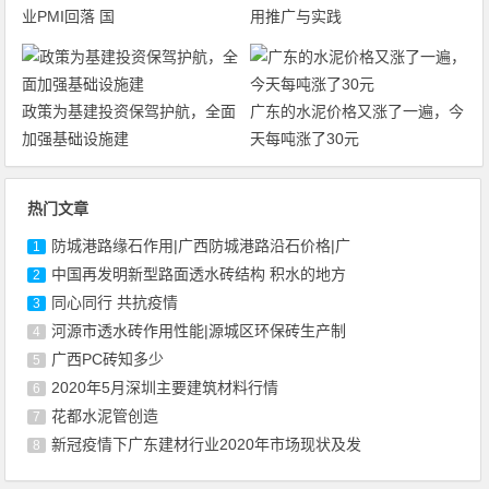
业PMI回落 国
用推广与实践
政策为基建投资保驾护航，全面
广东的水泥价格又涨了一遍，今
加强基础设施建
天每吨涨了30元
热门文章
防城港路缘石作用|广西防城港路沿石价格|广
1
中国再发明新型路面透水砖结构 积水的地方
2
同心同行 共抗疫情
3
河源市透水砖作用性能|源城区环保砖生产制
4
广西PC砖知多少
5
2020年5月深圳主要建筑材料行情
6
花都水泥管创造
7
新冠疫情下广东建材行业2020年市场现状及发
8