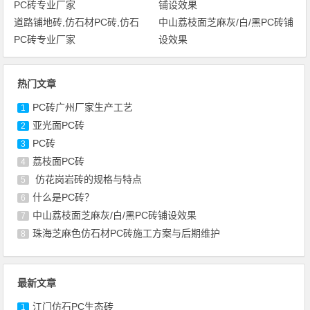
道路铺地砖,仿石材PC砖,仿石
中山荔枝面芝麻灰/白/黑PC砖铺
PC砖专业厂家
设效果
热门文章
PC砖广州厂家生产工艺
1
亚光面PC砖
2
PC砖
3
荔枝面PC砖
4
仿花岗岩砖的规格与特点
5
什么是PC砖？
6
中山荔枝面芝麻灰/白/黑PC砖铺设效果
7
珠海芝麻色仿石材PC砖施工方案与后期维护
8
最新文章
江门仿石PC生态砖
1