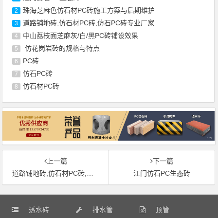
珠海芝麻色仿石材PC砖施工方案与后期维护
2
道路铺地砖,仿石材PC砖,仿石PC砖专业厂家
3
中山荔枝面芝麻灰/白/黑PC砖铺设效果
4
仿花岗岩砖的规格与特点
5
PC砖
6
仿石PC砖
7
仿石材PC砖
8
上一篇
下一篇
道路铺地砖,仿石材PC砖,仿石PC砖专业厂家
江门仿石PC生态砖
透水砖
排水管
顶管