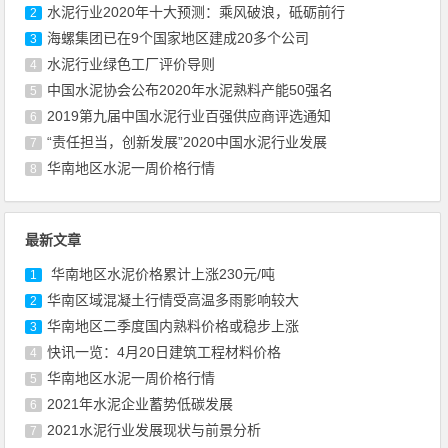
水泥行业2020年十大预测：乘风破浪，砥砺前行
2
海螺集团已在9个国家地区建成20多个公司
3
水泥行业绿色工厂评价导则
4
中国水泥协会公布2020年水泥熟料产能50强名
5
2019第九届中国水泥行业百强供应商评选通知
6
“责任担当，创新发展”2020中国水泥行业发展
7
华南地区水泥一周价格行情
8
最新文章
华南地区水泥价格累计上涨230元/吨
1
华南区域混凝土行情受高温多雨影响较大
2
华南地区二季度国内熟料价格或稳步上涨
3
快讯一览：4月20日建筑工程材料价格
4
华南地区水泥一周价格行情
5
2021年水泥企业蓄势低碳发展
6
2021水泥行业发展现状与前景分析
7