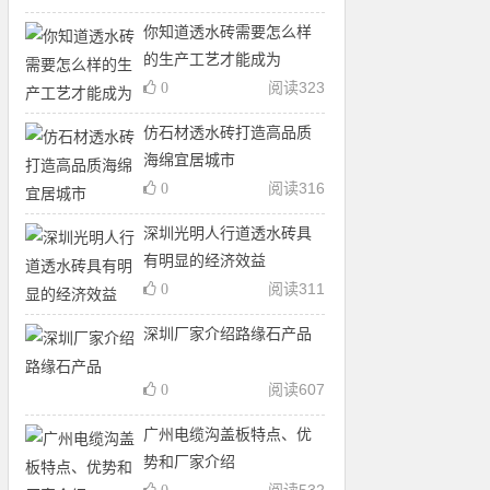
你知道透水砖需要怎么样
的生产工艺才能成为
阅读
323
0
仿石材透水砖打造高品质
海绵宜居城市
阅读
316
0
深圳光明人行道透水砖具
有明显的经济效益
阅读
311
0
深圳厂家介绍路缘石产品
阅读
607
0
广州电缆沟盖板特点、优
势和厂家介绍