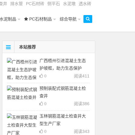
查井
排水管
PC石材砖
侧平石
水泥墩
透水砖
水泥制品
PC石材制品
综合导航
本站推荐
广西梧州引进混凝土生态
护坡框，助力生态保护
阅读
411
0
预制装配式钢筋混凝土检
查井
阅读
386
0
玉林钢筋混凝土检查井大
型生产厂家
阅读
343
0