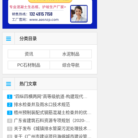
分类目录
资讯
水泥制品
PC石材制品
综合导航
热门文章
“四纵四横两网”高等级航道-构建现代化水
1
排水检查井及雨水口技术规范
2
梧州预制装配式钢筋混凝土检查井的优缺点
3
广东省建筑石料资源专项规划（2020-2030年）
4
关于发布《城镇排水管渠污泥处理技术规程》
5
关于《广州市建设项目海绵城市建设管控指标
6