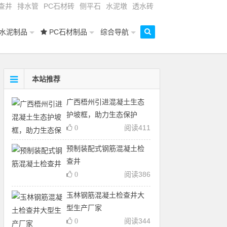
查井
排水管
PC石材砖
侧平石
水泥墩
透水砖
水泥制品
PC石材制品
综合导航
本站推荐
广西梧州引进混凝土生态
护坡框，助力生态保护
阅读
411
0
预制装配式钢筋混凝土检
查井
阅读
386
0
玉林钢筋混凝土检查井大
型生产厂家
阅读
344
0