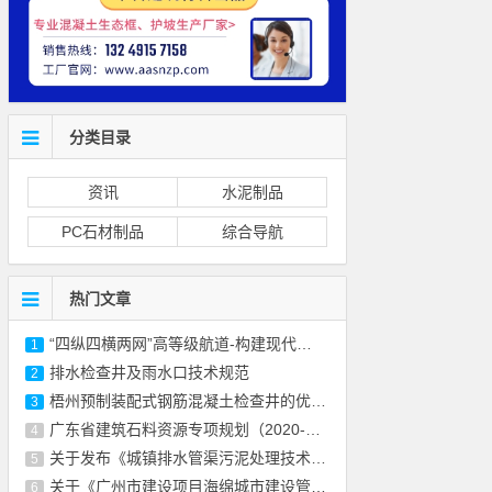
分类目录
资讯
水泥制品
PC石材制品
综合导航
热门文章
“四纵四横两网”高等级航道-构建现代化水
1
排水检查井及雨水口技术规范
2
梧州预制装配式钢筋混凝土检查井的优缺点
3
广东省建筑石料资源专项规划（2020-2030年）
4
关于发布《城镇排水管渠污泥处理技术规程》
5
关于《广州市建设项目海绵城市建设管控指标
6