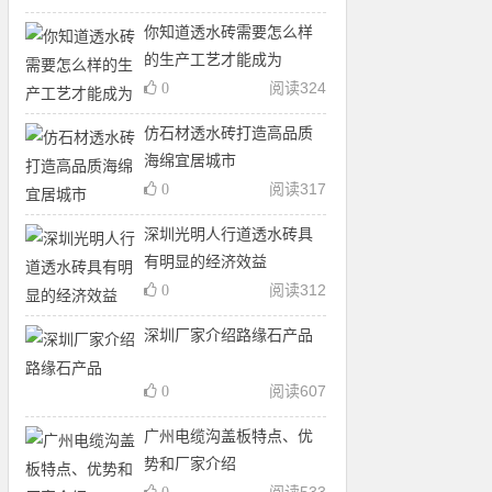
你知道透水砖需要怎么样
的生产工艺才能成为
阅读
324
0
仿石材透水砖打造高品质
海绵宜居城市
阅读
317
0
深圳光明人行道透水砖具
有明显的经济效益
阅读
312
0
深圳厂家介绍路缘石产品
阅读
607
0
广州电缆沟盖板特点、优
势和厂家介绍